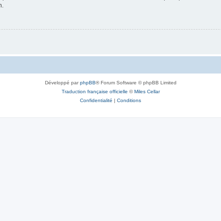
n.
Développé par
phpBB
® Forum Software © phpBB Limited
Traduction française officielle
©
Miles Cellar
Confidentialité
|
Conditions