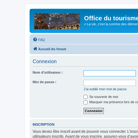
Office du tourism
« La vie, c'est la somme des éléments 
FAQ
Accueil du forum
Connexion
Nom d’utilisateur :
Mot de passe :
J’ai oublié mon mot de passe
Se souvenir de moi
Masquer ma présence lors de ce
INSCRIPTION
Vous devez être inscrit avant de pouvoir vous connecter. L’ins
utilisateurs inscrits. Avant de vous inscrire, assurez-vous d’avo