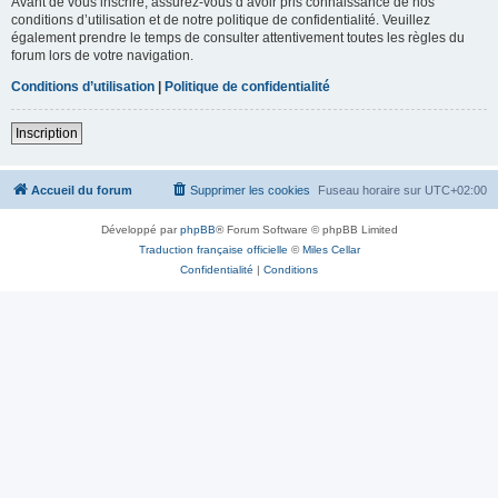
Avant de vous inscrire, assurez-vous d’avoir pris connaissance de nos
conditions d’utilisation et de notre politique de confidentialité. Veuillez
également prendre le temps de consulter attentivement toutes les règles du
forum lors de votre navigation.
Conditions d’utilisation
|
Politique de confidentialité
Inscription
Accueil du forum
Supprimer les cookies
Fuseau horaire sur
UTC+02:00
Développé par
phpBB
® Forum Software © phpBB Limited
Traduction française officielle
©
Miles Cellar
Confidentialité
|
Conditions