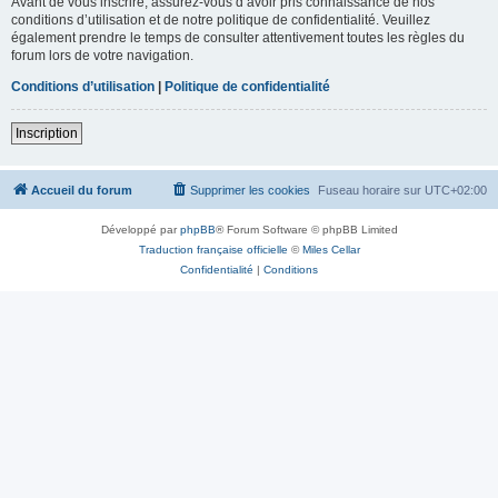
Avant de vous inscrire, assurez-vous d’avoir pris connaissance de nos
conditions d’utilisation et de notre politique de confidentialité. Veuillez
également prendre le temps de consulter attentivement toutes les règles du
forum lors de votre navigation.
Conditions d’utilisation
|
Politique de confidentialité
Inscription
Accueil du forum
Supprimer les cookies
Fuseau horaire sur
UTC+02:00
Développé par
phpBB
® Forum Software © phpBB Limited
Traduction française officielle
©
Miles Cellar
Confidentialité
|
Conditions