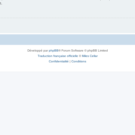
n.
Développé par
phpBB
® Forum Software © phpBB Limited
Traduction française officielle
©
Miles Cellar
Confidentialité
|
Conditions