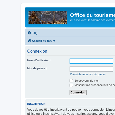
Office du tourism
« La vie, c'est la somme des éléments 
FAQ
Accueil du forum
Connexion
Nom d’utilisateur :
Mot de passe :
J’ai oublié mon mot de passe
Se souvenir de moi
Masquer ma présence lors de ce
INSCRIPTION
Vous devez être inscrit avant de pouvoir vous connecter. L’ins
utilisateurs inscrits. Avant de vous inscrire, assurez-vous d’avo