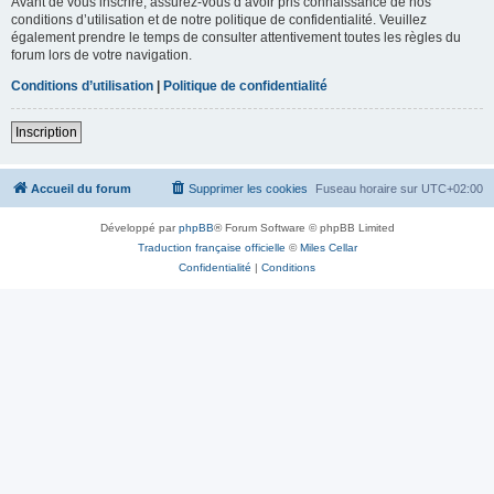
Avant de vous inscrire, assurez-vous d’avoir pris connaissance de nos
conditions d’utilisation et de notre politique de confidentialité. Veuillez
également prendre le temps de consulter attentivement toutes les règles du
forum lors de votre navigation.
Conditions d’utilisation
|
Politique de confidentialité
Inscription
Accueil du forum
Supprimer les cookies
Fuseau horaire sur
UTC+02:00
Développé par
phpBB
® Forum Software © phpBB Limited
Traduction française officielle
©
Miles Cellar
Confidentialité
|
Conditions