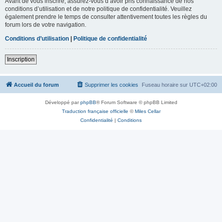
Avant de vous inscrire, assurez-vous d’avoir pris connaissance de nos
conditions d’utilisation et de notre politique de confidentialité. Veuillez
également prendre le temps de consulter attentivement toutes les règles du
forum lors de votre navigation.
Conditions d’utilisation
|
Politique de confidentialité
Inscription
Accueil du forum
Supprimer les cookies
Fuseau horaire sur
UTC+02:00
Développé par
phpBB
® Forum Software © phpBB Limited
Traduction française officielle
©
Miles Cellar
Confidentialité
|
Conditions