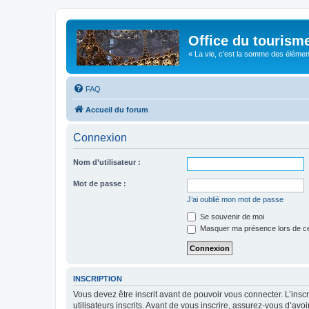
Office du tourism
« La vie, c'est la somme des éléments 
FAQ
Accueil du forum
Connexion
Nom d’utilisateur :
Mot de passe :
J’ai oublié mon mot de passe
Se souvenir de moi
Masquer ma présence lors de ce
INSCRIPTION
Vous devez être inscrit avant de pouvoir vous connecter. L’ins
utilisateurs inscrits. Avant de vous inscrire, assurez-vous d’avo