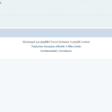
n.
Développé par
phpBB
® Forum Software © phpBB Limited
Traduction française officielle
©
Miles Cellar
Confidentialité
|
Conditions