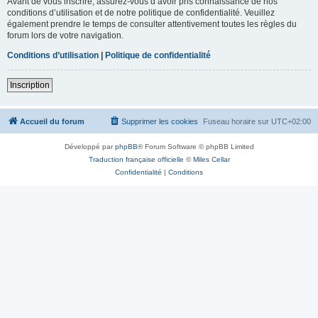
Avant de vous inscrire, assurez-vous d’avoir pris connaissance de nos
conditions d’utilisation et de notre politique de confidentialité. Veuillez
également prendre le temps de consulter attentivement toutes les règles du
forum lors de votre navigation.
Conditions d’utilisation
|
Politique de confidentialité
Inscription
Accueil du forum
Supprimer les cookies
Fuseau horaire sur
UTC+02:00
Développé par
phpBB
® Forum Software © phpBB Limited
Traduction française officielle
©
Miles Cellar
Confidentialité
|
Conditions