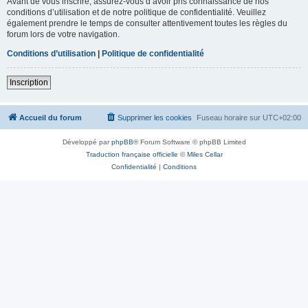
Avant de vous inscrire, assurez-vous d’avoir pris connaissance de nos
conditions d’utilisation et de notre politique de confidentialité. Veuillez
également prendre le temps de consulter attentivement toutes les règles du
forum lors de votre navigation.
Conditions d’utilisation
|
Politique de confidentialité
Inscription
Accueil du forum
Supprimer les cookies
Fuseau horaire sur
UTC+02:00
Développé par
phpBB
® Forum Software © phpBB Limited
Traduction française officielle
©
Miles Cellar
Confidentialité
|
Conditions