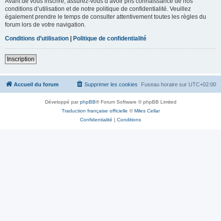
Avant de vous inscrire, assurez-vous d’avoir pris connaissance de nos
conditions d’utilisation et de notre politique de confidentialité. Veuillez
également prendre le temps de consulter attentivement toutes les règles du
forum lors de votre navigation.
Conditions d’utilisation
|
Politique de confidentialité
Inscription
Accueil du forum
Supprimer les cookies
Fuseau horaire sur
UTC+02:00
Développé par
phpBB
® Forum Software © phpBB Limited
Traduction française officielle
©
Miles Cellar
Confidentialité
|
Conditions