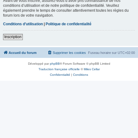
Avant de vous inscrire, assurez-vous d’avoir pris connaissance de nos
conditions d’utilisation et de notre politique de confidentialité. Veuillez
également prendre le temps de consulter attentivement toutes les règles du
forum lors de votre navigation.
Conditions d’utilisation
|
Politique de confidentialité
Inscription
Accueil du forum
Supprimer les cookies
Fuseau horaire sur
UTC+02:00
Développé par
phpBB
® Forum Software © phpBB Limited
Traduction française officielle
©
Miles Cellar
Confidentialité
|
Conditions