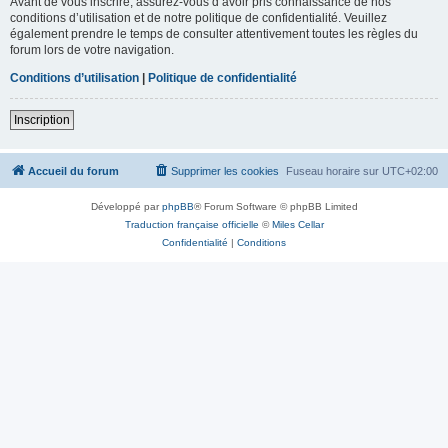
Avant de vous inscrire, assurez-vous d’avoir pris connaissance de nos
conditions d’utilisation et de notre politique de confidentialité. Veuillez
également prendre le temps de consulter attentivement toutes les règles du
forum lors de votre navigation.
Conditions d’utilisation
|
Politique de confidentialité
Inscription
Accueil du forum
Supprimer les cookies
Fuseau horaire sur
UTC+02:00
Développé par
phpBB
® Forum Software © phpBB Limited
Traduction française officielle
©
Miles Cellar
Confidentialité
|
Conditions