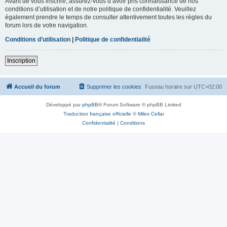
Avant de vous inscrire, assurez-vous d’avoir pris connaissance de nos
conditions d’utilisation et de notre politique de confidentialité. Veuillez
également prendre le temps de consulter attentivement toutes les règles du
forum lors de votre navigation.
Conditions d’utilisation
|
Politique de confidentialité
Inscription
Accueil du forum
Supprimer les cookies
Fuseau horaire sur
UTC+02:00
Développé par
phpBB
® Forum Software © phpBB Limited
Traduction française officielle
©
Miles Cellar
Confidentialité
|
Conditions