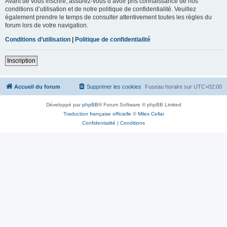
Avant de vous inscrire, assurez-vous d’avoir pris connaissance de nos
conditions d’utilisation et de notre politique de confidentialité. Veuillez
également prendre le temps de consulter attentivement toutes les règles du
forum lors de votre navigation.
Conditions d’utilisation
|
Politique de confidentialité
Inscription
Accueil du forum
Supprimer les cookies
Fuseau horaire sur
UTC+02:00
Développé par
phpBB
® Forum Software © phpBB Limited
Traduction française officielle
©
Miles Cellar
Confidentialité
|
Conditions