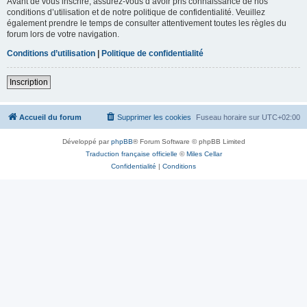
Avant de vous inscrire, assurez-vous d’avoir pris connaissance de nos
conditions d’utilisation et de notre politique de confidentialité. Veuillez
également prendre le temps de consulter attentivement toutes les règles du
forum lors de votre navigation.
Conditions d’utilisation
|
Politique de confidentialité
Inscription
Accueil du forum
Supprimer les cookies
Fuseau horaire sur
UTC+02:00
Développé par
phpBB
® Forum Software © phpBB Limited
Traduction française officielle
©
Miles Cellar
Confidentialité
|
Conditions