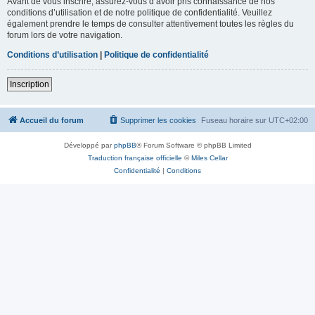
Avant de vous inscrire, assurez-vous d’avoir pris connaissance de nos
conditions d’utilisation et de notre politique de confidentialité. Veuillez
également prendre le temps de consulter attentivement toutes les règles du
forum lors de votre navigation.
Conditions d’utilisation
|
Politique de confidentialité
Inscription
Accueil du forum
Supprimer les cookies
Fuseau horaire sur
UTC+02:00
Développé par
phpBB
® Forum Software © phpBB Limited
Traduction française officielle
©
Miles Cellar
Confidentialité
|
Conditions