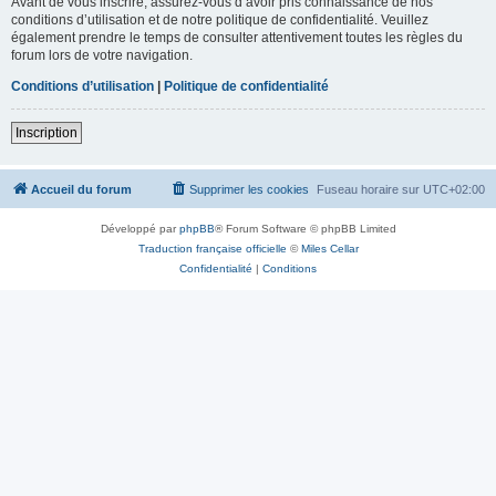
Avant de vous inscrire, assurez-vous d’avoir pris connaissance de nos
conditions d’utilisation et de notre politique de confidentialité. Veuillez
également prendre le temps de consulter attentivement toutes les règles du
forum lors de votre navigation.
Conditions d’utilisation
|
Politique de confidentialité
Inscription
Accueil du forum
Supprimer les cookies
Fuseau horaire sur
UTC+02:00
Développé par
phpBB
® Forum Software © phpBB Limited
Traduction française officielle
©
Miles Cellar
Confidentialité
|
Conditions