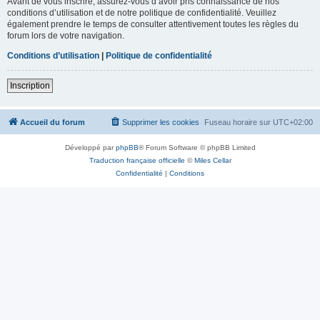
Avant de vous inscrire, assurez-vous d’avoir pris connaissance de nos
conditions d’utilisation et de notre politique de confidentialité. Veuillez
également prendre le temps de consulter attentivement toutes les règles du
forum lors de votre navigation.
Conditions d’utilisation
|
Politique de confidentialité
Inscription
Accueil du forum
Supprimer les cookies
Fuseau horaire sur
UTC+02:00
Développé par
phpBB
® Forum Software © phpBB Limited
Traduction française officielle
©
Miles Cellar
Confidentialité
|
Conditions