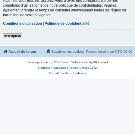
Avant de vous inscrire, assurez-vous d’avoir pris connaissance de nos
conditions d’utilisation et de notre politique de confidentialité. Veuillez
également prendre le temps de consulter attentivement toutes les règles du
forum lors de votre navigation.
Conditions d’utilisation
|
Politique de confidentialité
Inscription
Accueil du forum
Supprimer les cookies
Fuseau horaire sur
UTC+02:00
Développé par
phpBB
® Forum Software © phpBB Limited
Traduction française officielle
©
Miles Cellar
Confidentialité
|
Conditions