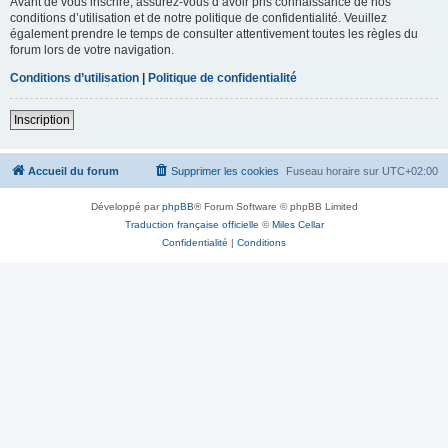
Avant de vous inscrire, assurez-vous d’avoir pris connaissance de nos
conditions d’utilisation et de notre politique de confidentialité. Veuillez
également prendre le temps de consulter attentivement toutes les règles du
forum lors de votre navigation.
Conditions d’utilisation
|
Politique de confidentialité
Inscription
Accueil du forum
Supprimer les cookies
Fuseau horaire sur
UTC+02:00
Développé par
phpBB
® Forum Software © phpBB Limited
Traduction française officielle
©
Miles Cellar
Confidentialité
|
Conditions