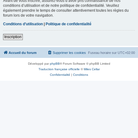
Avant de vous inscrire, assurez-vous d’avoir pris connaissance de nos
conditions d’utilisation et de notre politique de confidentialité. Veuillez
également prendre le temps de consulter attentivement toutes les règles du
forum lors de votre navigation.
Conditions d’utilisation
|
Politique de confidentialité
Inscription
Accueil du forum
Supprimer les cookies
Fuseau horaire sur
UTC+02:00
Développé par
phpBB
® Forum Software © phpBB Limited
Traduction française officielle
©
Miles Cellar
Confidentialité
|
Conditions