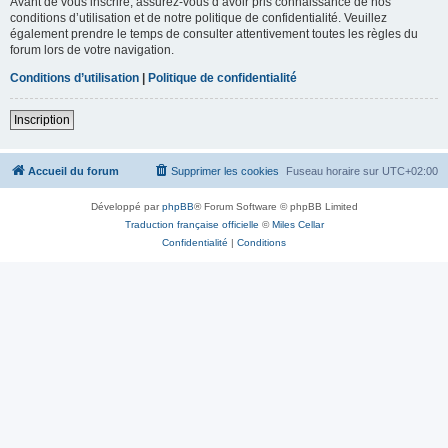
Avant de vous inscrire, assurez-vous d’avoir pris connaissance de nos
conditions d’utilisation et de notre politique de confidentialité. Veuillez
également prendre le temps de consulter attentivement toutes les règles du
forum lors de votre navigation.
Conditions d’utilisation
|
Politique de confidentialité
Inscription
Accueil du forum
Supprimer les cookies
Fuseau horaire sur
UTC+02:00
Développé par
phpBB
® Forum Software © phpBB Limited
Traduction française officielle
©
Miles Cellar
Confidentialité
|
Conditions