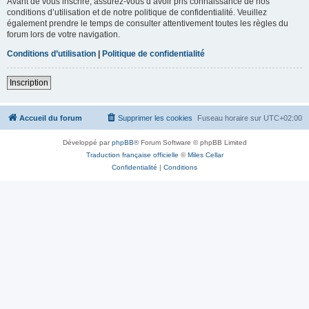
Avant de vous inscrire, assurez-vous d’avoir pris connaissance de nos
conditions d’utilisation et de notre politique de confidentialité. Veuillez
également prendre le temps de consulter attentivement toutes les règles du
forum lors de votre navigation.
Conditions d’utilisation
|
Politique de confidentialité
Inscription
Accueil du forum
Supprimer les cookies
Fuseau horaire sur
UTC+02:00
Développé par
phpBB
® Forum Software © phpBB Limited
Traduction française officielle
©
Miles Cellar
Confidentialité
|
Conditions