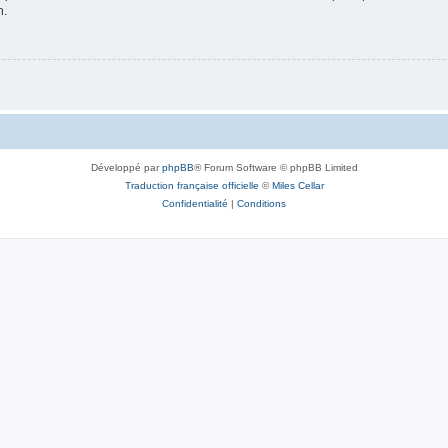
n.
Développé par
phpBB
® Forum Software © phpBB Limited
Traduction française officielle
©
Miles Cellar
Confidentialité
|
Conditions