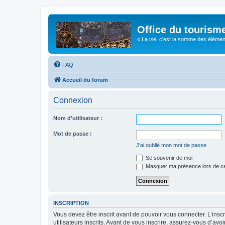
Office du tourism
« La vie, c'est la somme des éléments 
FAQ
Accueil du forum
Connexion
Nom d’utilisateur :
Mot de passe :
J’ai oublié mon mot de passe
Se souvenir de moi
Masquer ma présence lors de ce
INSCRIPTION
Vous devez être inscrit avant de pouvoir vous connecter. L’ins
utilisateurs inscrits. Avant de vous inscrire, assurez-vous d’avo