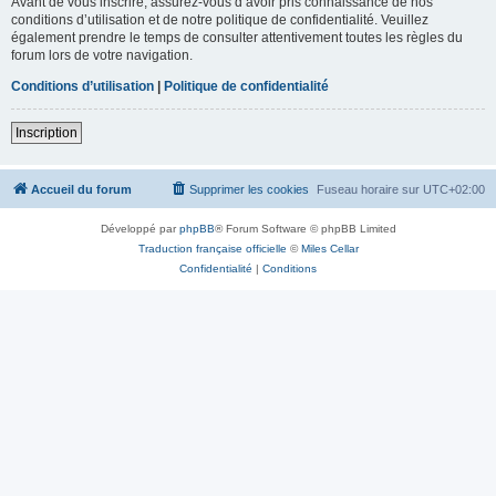
Avant de vous inscrire, assurez-vous d’avoir pris connaissance de nos
conditions d’utilisation et de notre politique de confidentialité. Veuillez
également prendre le temps de consulter attentivement toutes les règles du
forum lors de votre navigation.
Conditions d’utilisation
|
Politique de confidentialité
Inscription
Accueil du forum
Supprimer les cookies
Fuseau horaire sur
UTC+02:00
Développé par
phpBB
® Forum Software © phpBB Limited
Traduction française officielle
©
Miles Cellar
Confidentialité
|
Conditions