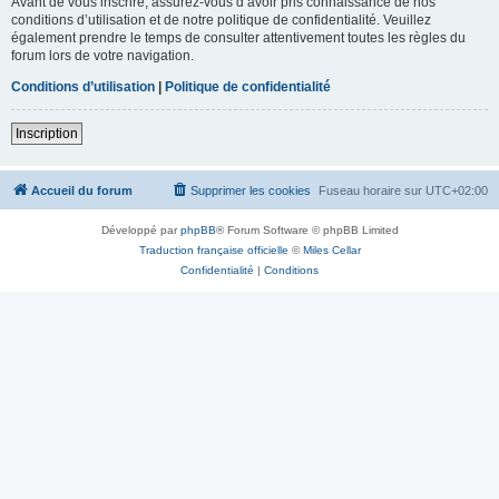
Avant de vous inscrire, assurez-vous d’avoir pris connaissance de nos
conditions d’utilisation et de notre politique de confidentialité. Veuillez
également prendre le temps de consulter attentivement toutes les règles du
forum lors de votre navigation.
Conditions d’utilisation
|
Politique de confidentialité
Inscription
Accueil du forum
Supprimer les cookies
Fuseau horaire sur
UTC+02:00
Développé par
phpBB
® Forum Software © phpBB Limited
Traduction française officielle
©
Miles Cellar
Confidentialité
|
Conditions