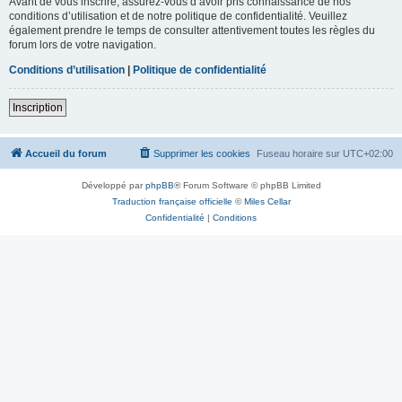
Avant de vous inscrire, assurez-vous d’avoir pris connaissance de nos
conditions d’utilisation et de notre politique de confidentialité. Veuillez
également prendre le temps de consulter attentivement toutes les règles du
forum lors de votre navigation.
Conditions d’utilisation
|
Politique de confidentialité
Inscription
Accueil du forum
Supprimer les cookies
Fuseau horaire sur
UTC+02:00
Développé par
phpBB
® Forum Software © phpBB Limited
Traduction française officielle
©
Miles Cellar
Confidentialité
|
Conditions