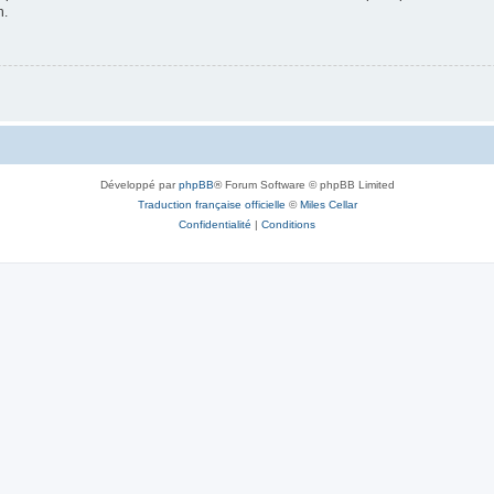
n.
Développé par
phpBB
® Forum Software © phpBB Limited
Traduction française officielle
©
Miles Cellar
Confidentialité
|
Conditions