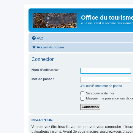
Office du tourism
« La vie, c'est la somme des éléments 
FAQ
Accueil du forum
Connexion
Nom d’utilisateur :
Mot de passe :
J’ai oublié mon mot de passe
Se souvenir de moi
Masquer ma présence lors de ce
INSCRIPTION
Vous devez être inscrit avant de pouvoir vous connecter. L’ins
utilisateurs inscrits. Avant de vous inscrire, assurez-vous d’avo