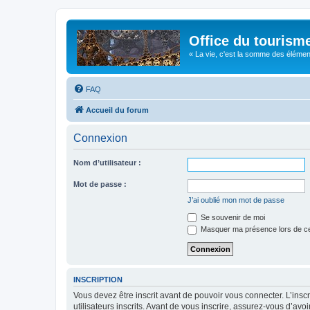
Office du tourism
« La vie, c'est la somme des éléments 
FAQ
Accueil du forum
Connexion
Nom d’utilisateur :
Mot de passe :
J’ai oublié mon mot de passe
Se souvenir de moi
Masquer ma présence lors de ce
INSCRIPTION
Vous devez être inscrit avant de pouvoir vous connecter. L’ins
utilisateurs inscrits. Avant de vous inscrire, assurez-vous d’avo