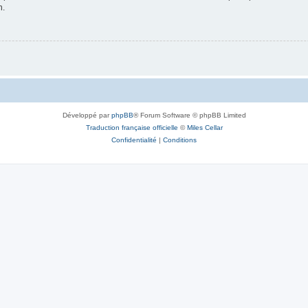
n.
Développé par
phpBB
® Forum Software © phpBB Limited
Traduction française officielle
©
Miles Cellar
Confidentialité
|
Conditions