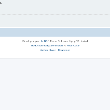
n.
Développé par
phpBB
® Forum Software © phpBB Limited
Traduction française officielle
©
Miles Cellar
Confidentialité
|
Conditions