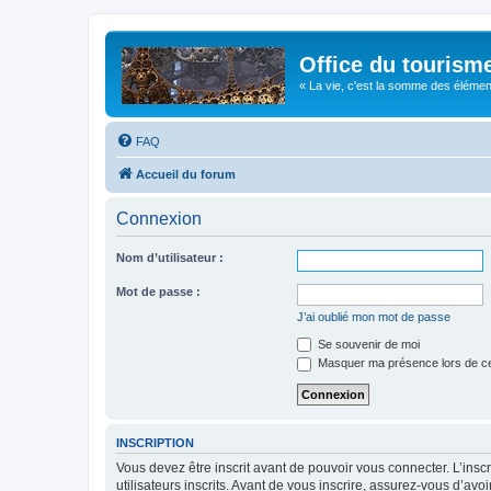
Office du tourism
« La vie, c'est la somme des éléments 
FAQ
Accueil du forum
Connexion
Nom d’utilisateur :
Mot de passe :
J’ai oublié mon mot de passe
Se souvenir de moi
Masquer ma présence lors de ce
INSCRIPTION
Vous devez être inscrit avant de pouvoir vous connecter. L’ins
utilisateurs inscrits. Avant de vous inscrire, assurez-vous d’avo