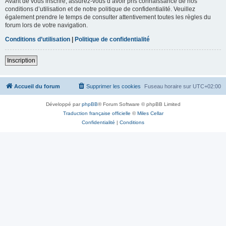
Avant de vous inscrire, assurez-vous d’avoir pris connaissance de nos
conditions d’utilisation et de notre politique de confidentialité. Veuillez
également prendre le temps de consulter attentivement toutes les règles du
forum lors de votre navigation.
Conditions d’utilisation
|
Politique de confidentialité
Inscription
Accueil du forum
Supprimer les cookies
Fuseau horaire sur
UTC+02:00
Développé par
phpBB
® Forum Software © phpBB Limited
Traduction française officielle
©
Miles Cellar
Confidentialité
|
Conditions