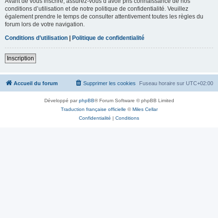
Avant de vous inscrire, assurez-vous d’avoir pris connaissance de nos
conditions d’utilisation et de notre politique de confidentialité. Veuillez
également prendre le temps de consulter attentivement toutes les règles du
forum lors de votre navigation.
Conditions d’utilisation
|
Politique de confidentialité
Inscription
Accueil du forum
Supprimer les cookies
Fuseau horaire sur
UTC+02:00
Développé par
phpBB
® Forum Software © phpBB Limited
Traduction française officielle
©
Miles Cellar
Confidentialité
|
Conditions