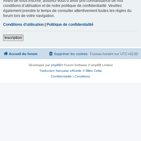
Avant de vous inscrire, assurez-vous d’avoir pris connaissance de nos
conditions d’utilisation et de notre politique de confidentialité. Veuillez
également prendre le temps de consulter attentivement toutes les règles du
forum lors de votre navigation.
Conditions d’utilisation
|
Politique de confidentialité
Inscription
Accueil du forum
Supprimer les cookies
Fuseau horaire sur
UTC+02:00
Développé par
phpBB
® Forum Software © phpBB Limited
Traduction française officielle
©
Miles Cellar
Confidentialité
|
Conditions