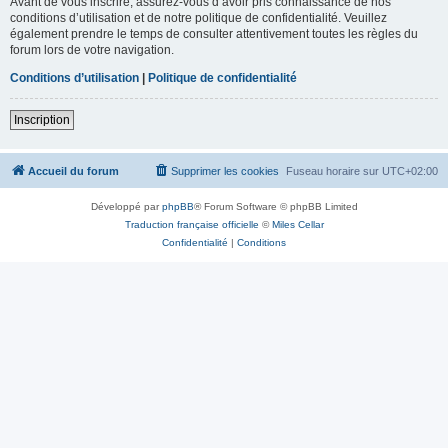
Avant de vous inscrire, assurez-vous d’avoir pris connaissance de nos
conditions d’utilisation et de notre politique de confidentialité. Veuillez
également prendre le temps de consulter attentivement toutes les règles du
forum lors de votre navigation.
Conditions d’utilisation
|
Politique de confidentialité
Inscription
Accueil du forum
Supprimer les cookies
Fuseau horaire sur
UTC+02:00
Développé par
phpBB
® Forum Software © phpBB Limited
Traduction française officielle
©
Miles Cellar
Confidentialité
|
Conditions