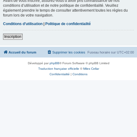
Avant de vous inscrire, assurez-vous d’avoir pris connaissance de nos
conditions d’utilisation et de notre politique de confidentialité. Veuillez
également prendre le temps de consulter attentivement toutes les règles du
forum lors de votre navigation.
Conditions d’utilisation
|
Politique de confidentialité
Inscription
Accueil du forum
Supprimer les cookies
Fuseau horaire sur
UTC+02:00
Développé par
phpBB
® Forum Software © phpBB Limited
Traduction française officielle
©
Miles Cellar
Confidentialité
|
Conditions