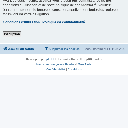
Avant de vous inscrire, assurez-vous d’avoir pris connaissance de nos
conditions d’utilisation et de notre politique de confidentialité. Veuillez
également prendre le temps de consulter attentivement toutes les règles du
forum lors de votre navigation.
Conditions d’utilisation
|
Politique de confidentialité
Inscription
Accueil du forum
Supprimer les cookies
Fuseau horaire sur
UTC+02:00
Développé par
phpBB
® Forum Software © phpBB Limited
Traduction française officielle
©
Miles Cellar
Confidentialité
|
Conditions