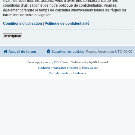
Avant de vous inscrire, assurez-vous d’avoir pris connaissance de nos
conditions d’utilisation et de notre politique de confidentialité. Veuillez
également prendre le temps de consulter attentivement toutes les règles du
forum lors de votre navigation.
Conditions d’utilisation
|
Politique de confidentialité
Inscription
Accueil du forum
Supprimer les cookies
Fuseau horaire sur
UTC+02:00
Développé par
phpBB
® Forum Software © phpBB Limited
Traduction française officielle
©
Miles Cellar
Confidentialité
|
Conditions