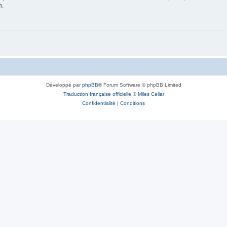
n.
Développé par
phpBB
® Forum Software © phpBB Limited
Traduction française officielle
©
Miles Cellar
Confidentialité
|
Conditions