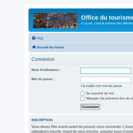
Office du tourism
« La vie, c'est la somme des éléments 
FAQ
Accueil du forum
Connexion
Nom d’utilisateur :
Mot de passe :
J’ai oublié mon mot de passe
Se souvenir de moi
Masquer ma présence lors de ce
INSCRIPTION
Vous devez être inscrit avant de pouvoir vous connecter. L’ins
utilisateurs inscrits. Avant de vous inscrire, assurez-vous d’avo