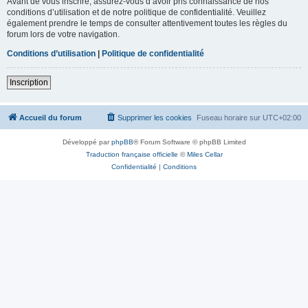
Avant de vous inscrire, assurez-vous d’avoir pris connaissance de nos
conditions d’utilisation et de notre politique de confidentialité. Veuillez
également prendre le temps de consulter attentivement toutes les règles du
forum lors de votre navigation.
Conditions d’utilisation
|
Politique de confidentialité
Inscription
Accueil du forum
Supprimer les cookies
Fuseau horaire sur
UTC+02:00
Développé par
phpBB
® Forum Software © phpBB Limited
Traduction française officielle
©
Miles Cellar
Confidentialité
|
Conditions