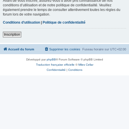
Avant de vous inscrire, assurez-vous d’avoir pris connaissance de nos
conditions d’utilisation et de notre politique de confidentialité. Veuillez
également prendre le temps de consulter attentivement toutes les règles du
forum lors de votre navigation.
Conditions d’utilisation
|
Politique de confidentialité
Inscription
Accueil du forum
Supprimer les cookies
Fuseau horaire sur
UTC+02:00
Développé par
phpBB
® Forum Software © phpBB Limited
Traduction française officielle
©
Miles Cellar
Confidentialité
|
Conditions