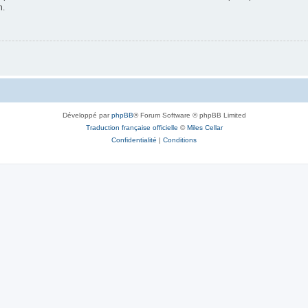
n.
Développé par
phpBB
® Forum Software © phpBB Limited
Traduction française officielle
©
Miles Cellar
Confidentialité
|
Conditions