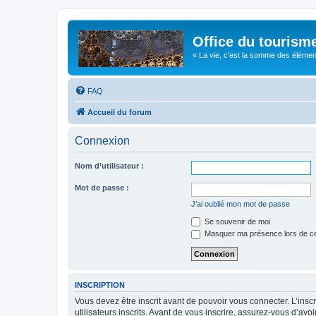
Office du tourism
« La vie, c'est la somme des éléments 
FAQ
Accueil du forum
Connexion
Nom d’utilisateur :
Mot de passe :
J’ai oublié mon mot de passe
Se souvenir de moi
Masquer ma présence lors de ce
INSCRIPTION
Vous devez être inscrit avant de pouvoir vous connecter. L’ins
utilisateurs inscrits. Avant de vous inscrire, assurez-vous d’avo