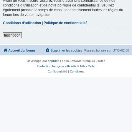
Avant de vous inscrire, assurez-vous d’avoir pris connaissance de nos
conditions d’utilisation et de notre politique de confidentialité. Veuillez
également prendre le temps de consulter attentivement toutes les règles du
forum lors de votre navigation.
Conditions d’utilisation
|
Politique de confidentialité
Inscription
Accueil du forum
Supprimer les cookies
Fuseau horaire sur
UTC+02:00
Développé par
phpBB
® Forum Software © phpBB Limited
Traduction française officielle
©
Miles Cellar
Confidentialité
|
Conditions