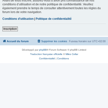
Avant de vous inscrire, assurez-vous d’avoir pris connaissance de nos
conditions d’utilisation et de notre politique de confidentialité. Veuillez
également prendre le temps de consulter attentivement toutes les règles du
forum lors de votre navigation.
Conditions d’utilisation
|
Politique de confidentialité
Inscription
Accueil du forum
Supprimer les cookies
Fuseau horaire sur
UTC+02:00
Développé par
phpBB
® Forum Software © phpBB Limited
Traduction française officielle
©
Miles Cellar
Confidentialité
|
Conditions