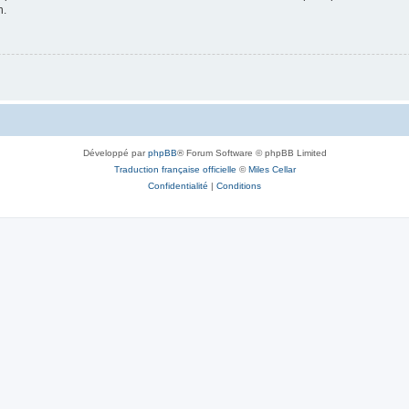
n.
Développé par
phpBB
® Forum Software © phpBB Limited
Traduction française officielle
©
Miles Cellar
Confidentialité
|
Conditions