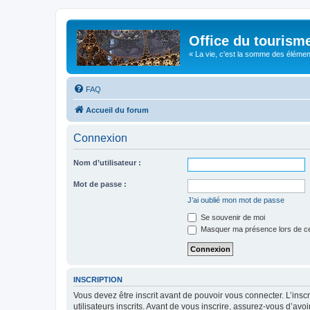
Office du tourism
« La vie, c'est la somme des éléments 
FAQ
Accueil du forum
Connexion
Nom d’utilisateur :
Mot de passe :
J’ai oublié mon mot de passe
Se souvenir de moi
Masquer ma présence lors de ce
INSCRIPTION
Vous devez être inscrit avant de pouvoir vous connecter. L’ins
utilisateurs inscrits. Avant de vous inscrire, assurez-vous d’avo