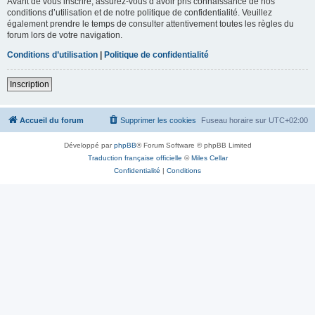
Avant de vous inscrire, assurez-vous d’avoir pris connaissance de nos
conditions d’utilisation et de notre politique de confidentialité. Veuillez
également prendre le temps de consulter attentivement toutes les règles du
forum lors de votre navigation.
Conditions d’utilisation
|
Politique de confidentialité
Inscription
Accueil du forum
Supprimer les cookies
Fuseau horaire sur
UTC+02:00
Développé par
phpBB
® Forum Software © phpBB Limited
Traduction française officielle
©
Miles Cellar
Confidentialité
|
Conditions