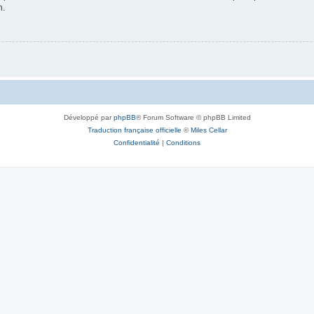
n.
Développé par
phpBB
® Forum Software © phpBB Limited
Traduction française officielle
©
Miles Cellar
Confidentialité
|
Conditions