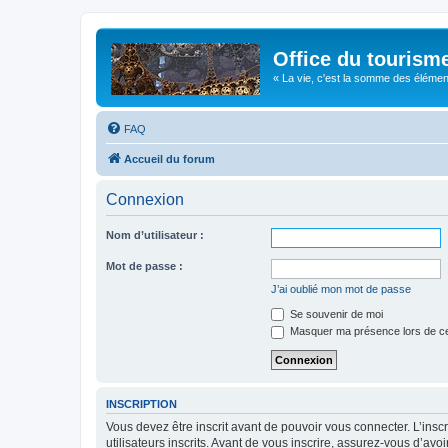
Office du tourism
« La vie, c'est la somme des éléments 
FAQ
Accueil du forum
Connexion
Nom d’utilisateur :
Mot de passe :
J’ai oublié mon mot de passe
Se souvenir de moi
Masquer ma présence lors de ce
INSCRIPTION
Vous devez être inscrit avant de pouvoir vous connecter. L’ins
utilisateurs inscrits. Avant de vous inscrire, assurez-vous d’avo