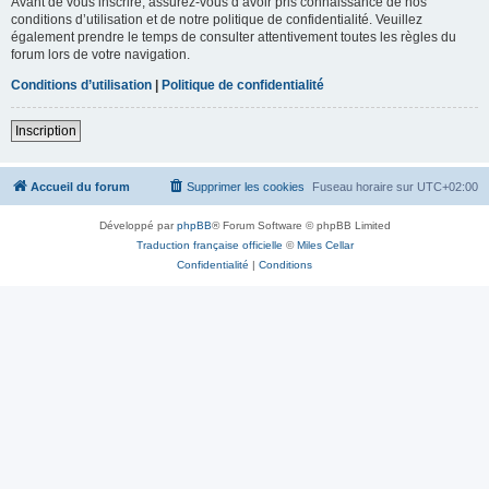
Avant de vous inscrire, assurez-vous d’avoir pris connaissance de nos
conditions d’utilisation et de notre politique de confidentialité. Veuillez
également prendre le temps de consulter attentivement toutes les règles du
forum lors de votre navigation.
Conditions d’utilisation
|
Politique de confidentialité
Inscription
Accueil du forum
Supprimer les cookies
Fuseau horaire sur
UTC+02:00
Développé par
phpBB
® Forum Software © phpBB Limited
Traduction française officielle
©
Miles Cellar
Confidentialité
|
Conditions