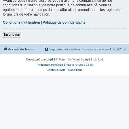
Avant de vous inscrire, assurez-vous d’avoir pris connaissance de nos
conditions d’utilisation et de notre politique de confidentialité. Veuillez
également prendre le temps de consulter attentivement toutes les règles du
forum lors de votre navigation.
Conditions d’utilisation
|
Politique de confidentialité
Inscription
Accueil du forum
Supprimer les cookies
Fuseau horaire sur
UTC+02:00
Développé par
phpBB
® Forum Software © phpBB Limited
Traduction française officielle
©
Miles Cellar
Confidentialité
|
Conditions