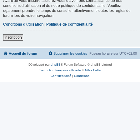
Avant de vous inscrire, assurez-vous d’avoir pris connaissance de nos
conditions d’utilisation et de notre politique de confidentialité. Veuillez
également prendre le temps de consulter attentivement toutes les règles du
forum lors de votre navigation.
Conditions d’utilisation
|
Politique de confidentialité
Inscription
Accueil du forum
Supprimer les cookies
Fuseau horaire sur
UTC+02:00
Développé par
phpBB
® Forum Software © phpBB Limited
Traduction française officielle
©
Miles Cellar
Confidentialité
|
Conditions