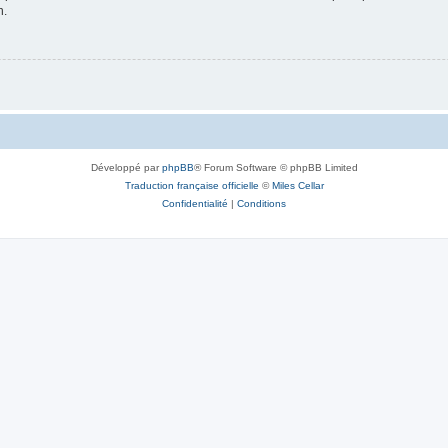
n.
Développé par
phpBB
® Forum Software © phpBB Limited
Traduction française officielle
©
Miles Cellar
Confidentialité
|
Conditions